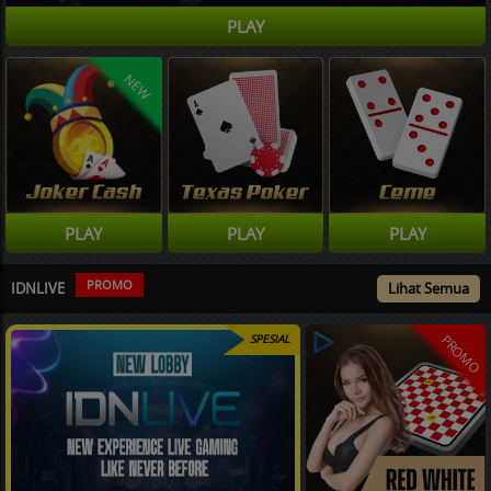
PLAY
NEW
PLAY
PLAY
PLAY
PROMO
IDNLIVE
Lihat Semua
PROMO
SPESIAL