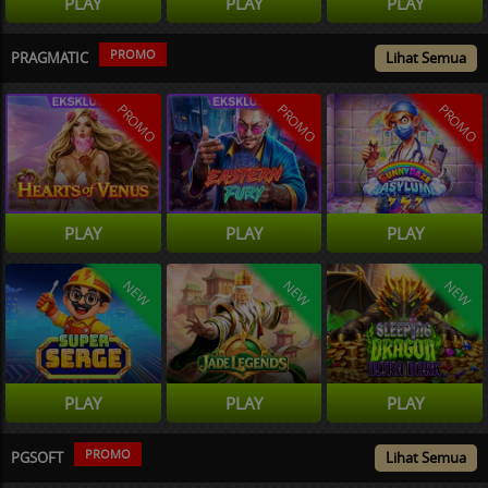
PLAY
PLAY
PLAY
PROMO
PRAGMATIC
Lihat Semua
PROMO
PROMO
PROMO
PLAY
PLAY
PLAY
NEW
NEW
NEW
PLAY
PLAY
PLAY
PROMO
PGSOFT
Lihat Semua