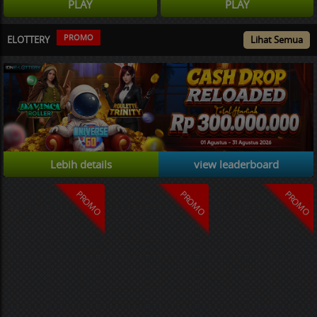
PLAY
PLAY
PROMO
ELOTTERY
Lihat Semua
Lebih details
view leaderboard
PROMO
PROMO
PROMO