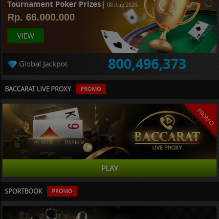
Tournament Poker Prizes|
08 Aug 2026
Rp. 66.000.000
VIEW
800,496,373
Global Jackpot
BACCARAT LIVE PROXY
PROMO
PROMO
PLAY
SPORTBOOK
PROMO