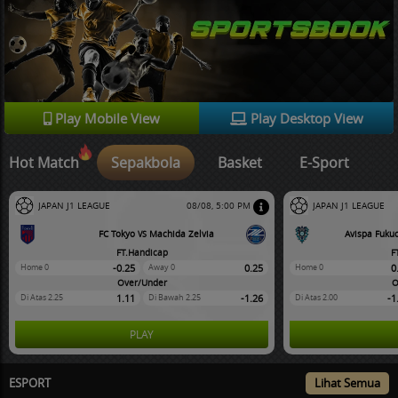
Play Mobile View
Play Desktop View
Hot Match
Sepakbola
Basket
E-Sport
JAPAN J1 LEAGUE
08/08, 5:00 PM
K-LEAGUE 1 KOREA
Avispa Fukuoka
Vissel Kobe
VS
FT.Handicap
F
0.50
-0.50
-0
Home 0
Away 0
Home 0
Over/Under
O
-1.11
-1.01
-1
Di Atas 2.00
Di Bawah 2.00
Di Atas 2.50
PLAY
ESPORT
Lihat Semua