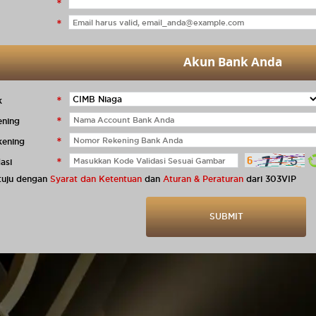
*
*
Akun Bank Anda
*
k
*
ning
*
ening
*
asi
tuju dengan
Syarat dan Ketentuan
dan
Aturan & Peraturan
dari 303VIP
SUBMIT