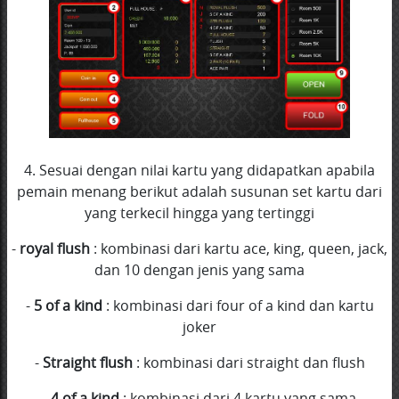
4. Sesuai dengan nilai kartu yang didapatkan apabila
pemain menang berikut adalah susunan set kartu dari
yang terkecil hingga yang tertinggi
-
royal flush
: kombinasi dari kartu ace, king, queen, jack,
dan 10 dengan jenis yang sama
-
5 of a kind
: kombinasi dari four of a kind dan kartu
joker
-
Straight flush
: kombinasi dari straight dan flush
-
4 of a kind
: kombinasi dari 4 kartu yang sama