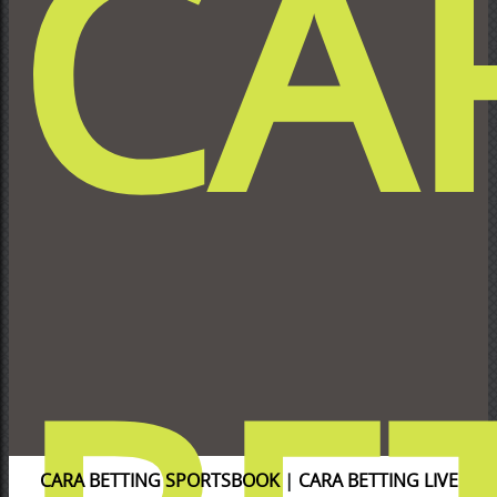
CA
CARA BETTING SPORTSBOOK
|
CARA BETTING LIVE