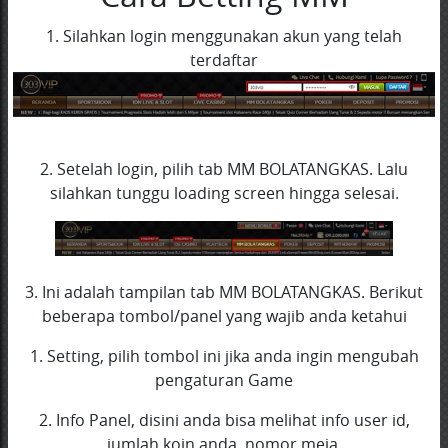
1. Silahkan login menggunakan akun yang telah
terdaftar
2. Setelah login, pilih tab MM BOLATANGKAS. Lalu
silahkan tunggu loading screen hingga selesai.
3. Ini adalah tampilan tab MM BOLATANGKAS. Berikut
beberapa tombol/panel yang wajib anda ketahui
1. Setting, pilih tombol ini jika anda ingin mengubah
pengaturan Game
2. Info Panel, disini anda bisa melihat info user id,
jumlah koin anda, nomor meja.