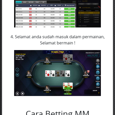
4. Selamat anda sudah masuk dalam permainan,
Selamat bermain !
Cara Betting MM