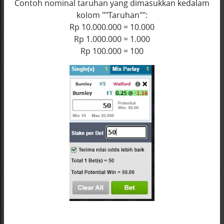
Contoh nominal taruhan yang dimasukkan kedalam
kolom ""Taruhan"":
Rp 10.000.000 = 10.000
Rp 1.000.000 = 1.000
Rp 100.000 = 100