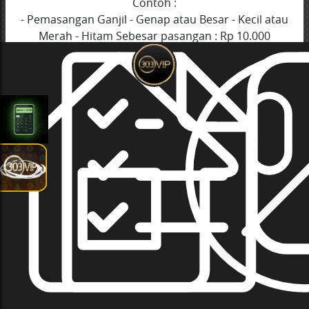
Contoh :
- Pemasangan Ganjil - Genap atau Besar - Kecil atau
Merah - Hitam Sebesar pasangan : Rp 10.000
- Angka yang keluar :
MERAH
Pembayaran :
Rp 10.000 x Kei 5% = 500
Rp 10.000 x 2 = Rp 20.000
Kemenangan Potong Kei 5% dari pasangan = Rp 500
Total Kemenangn yang dibayar adalah = Rp 20.000 - Rp
500 =
Rp 19.500
Tentang kami
Cara Betting
Mobile
Link 303VIP
Kalkulator Mix Parlay
Zona 303Vip
Anti Blokir