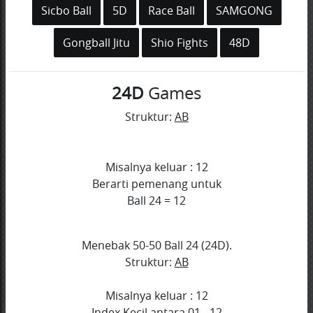
Sicbo Ball
5D
Race Ball
SAMGONG
Gongball Jitu
Shio Fights
48D
24D
Games
Struktur:
AB
Misalnya keluar : 12
Berarti pemenang untuk
Ball 24 = 12
Menebak 50-50 Ball 24 (24D).
Struktur:
AB
Misalnya keluar : 12
Index Kecil antara 01 - 12