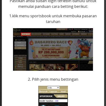
Pastikan anda sudah login terlebih dahulu untuk
memulai panduan cara betting berikut:
1.klik menu sportsbook untuk membuka pasaran
taruhan
2. Pilih jenis menu bettingan