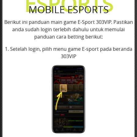
ESPORTS
MOBILE ESPORTS
Berikut ini panduan main game E-Sport 303VIP. Pastikan
anda sudah login terlebih dahulu untuk memulai
panduan cara betting berikut:
1. Setelah login, pilih menu game E-sport pada beranda
303VIP