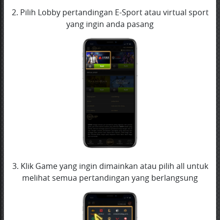
2. Pilih Lobby pertandingan E-Sport atau virtual sport
yang ingin anda pasang
3. Klik Game yang ingin dimainkan atau pilih all untuk
melihat semua pertandingan yang berlangsung