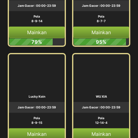
Jam Gacor : 00:00-23:59
Jam Gacor : 00:00-23:59
Pola
Pola
8-9-14
8-7-7
Mainkan
Mainkan
79%
95%
Lucky Koin
WU XIA
Jam Gacor : 00:00-23:59
Jam Gacor : 00:00-23:59
Pola
Pola
8-9-15
12-14-4
Mainkan
Mainkan