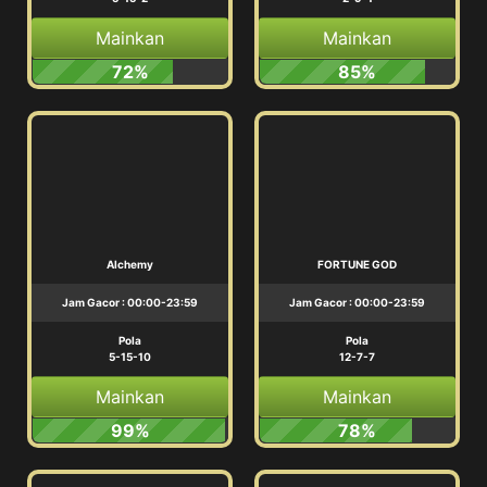
Mainkan
Mainkan
72%
85%
Alchemy
FORTUNE GOD
Jam Gacor : 00:00-23:59
Jam Gacor : 00:00-23:59
Pola
Pola
5-15-10
12-7-7
Mainkan
Mainkan
99%
78%