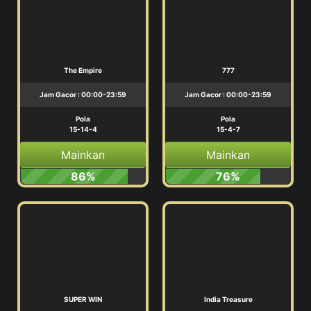
The Empire
777
Jam Gacor : 00:00-23:59
Jam Gacor : 00:00-23:59
Pola
Pola
15-14-4
15-4-7
Mainkan
Mainkan
86%
76%
SUPER WIN
India Treasure