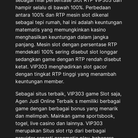
hampir selalu di bawah 100%. Perbedaan
antara 100% dan RTP mesin slot dikenal
sebagai tepi rumah, hal ini adalah keuntungan
matematis yang memungkinkan kasino
menghasilkan keuntungan dalam jangka
panjang. Mesin slot dengan persentase RTP
mendekati 100% sering disebut slot longgar
sedangkan game dengan RTP rendah disebut
ketat. VIP303 menghadirkan slot gacor
dengan tingkat RTP tinggi yang menambah
keuntungan member.
Sebagai situs terbaik, VIP303 game Slot saja,
Agen Judi Online Terbaik s memiliki berbagai
game dengan berbagai bonus yang menarik
dan melimpah. Mainkan game sportsbook,
togel, live casino dan lainnya. VIP303
merupakan Situs slot rtp dari berbagai
provider seperti pragmatic play, habanero,